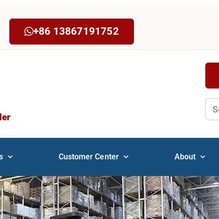
+86 13867191752
Sea
der
s
Customer Center
About