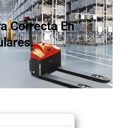
ra Correcta En
lares.