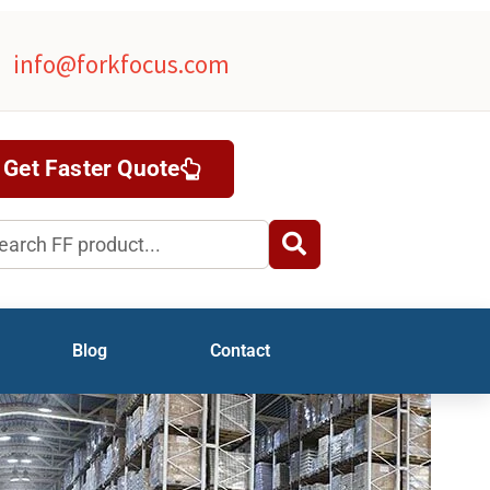
info@forkfocus.com
Get Faster Quote
rch
Blog
Contact