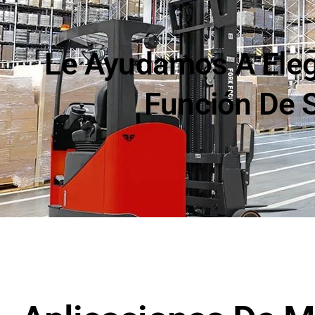
Le Ayudamos A Elegi
Función De S